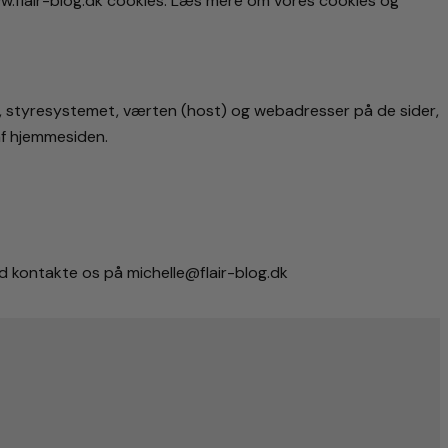
ww.flair-blog.dk cookies. Læs mere om vores cookies og
r, styresystemet, værten (host) og webadresser på de sider,
af hjemmesiden.
tid kontakte os på michelle@flair-blog.dk