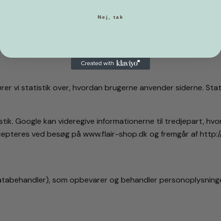
noplysninger med henblik på at levere varer eller serviceydel
Nej, tak
 misbrugsregistre i henhold til gældende lov, hvis den pågælden
redjepart ud medmindre vi har din tilladelse hertil, eller med min
er vi statistik over, hvordan brugerne anvender siderne. Stat
tik. Google kan videregive informationerne til tredjepart, hvor
accepteres ved besøg på www.flair-shop.dk og fremgår af http
tabehandler), som opbevarer og behandler personoplysninger p