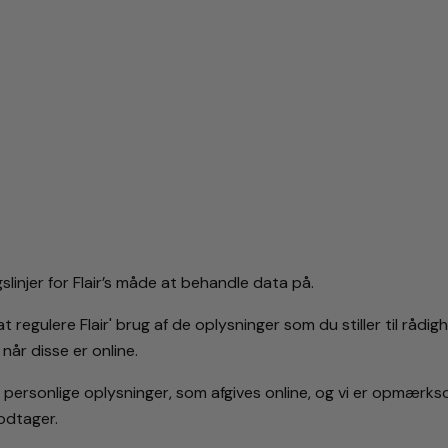
slinjer for Flair’s måde at behandle data på.
regulere Flair' brug af de oplysninger som du stiller til rådig
 når disse er online.
 af personlige oplysninger, som afgives online, og vi er opm
modtager.