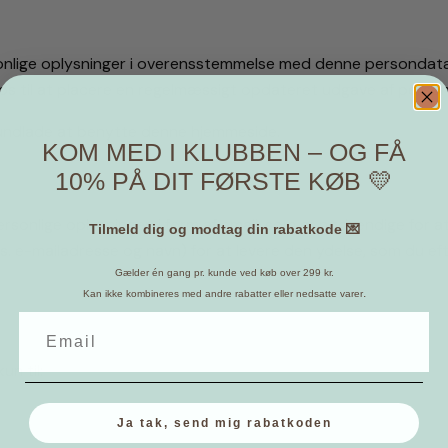
ersonlige oplysninger i overensstemmelse med denne persondata
r os til at placere en regelmæssigt opdateret udgave af perso
 undlade at benytte denne hjemmeside.
KOM MED I KLUBBEN – OG FÅ
10% PÅ DIT FØRSTE KØB 💛
sonlige oplysninger, i form af email, som er nødvendige for at
Tilmeld dig og modtag din rabatkode 💌
s. e-mailadresse og navn) for at levere den ydelse, som du e
Gælder én gang pr. kunde ved køb over 299 kr.
.
Kan ikke kombineres med andre rabatter eller nedsatte varer
n til:
Ja tak, send mig rabatkoden