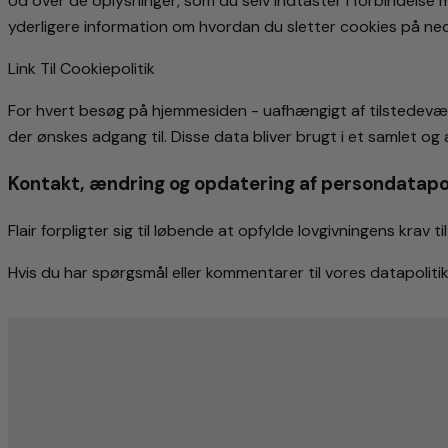
Ud over de oplysninger, som du selv indtaster i forbindelse
yderligere information om hvordan du sletter cookies på ne
Link Til Cookiepolitik
For hvert besøg på hjemmesiden - uafhængigt af tilstedevær
der ønskes adgang til. Disse data bliver brugt i et samlet o
Kontakt, ændring og opdatering af persondatapo
Flair forpligter sig til løbende at opfylde lovgivningens krav ti
Hvis du har spørgsmål eller kommentarer til vores datapolitik