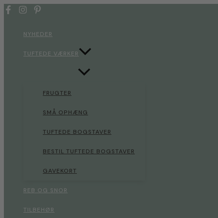
Gå
til
indholdet
NYHEDER
TUFTEDE VÆRKER
FRUGTER
SMÅ OPHÆNG
TUFTEDE BOGSTAVER
BESTIL TUFTEDE BOGSTAVER
GAVEKORT
REB OG SNOR
TILBEHØR