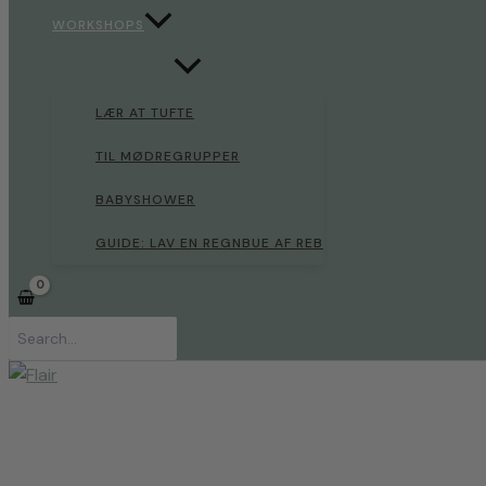
WORKSHOPS
LÆR AT TUFTE
TIL MØDREGRUPPER
BABYSHOWER
GUIDE: LAV EN REGNBUE AF REB
Søg
efter: