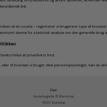
 med tilmelding til nyhedsbrev og andre tjenester, anvender w
denstående link.
elsen af en cookie - registrerer vi brugerens type af browse
g anonymt skema for statistisk analyse om den generelle brug 
litikken
l beskyttelse af privatlivets fred.
, eller til hvordan vi bruger dine personoplysninger, kan du al
Flair
Vesterbygade 31, Blenstrup
9520 Skørping