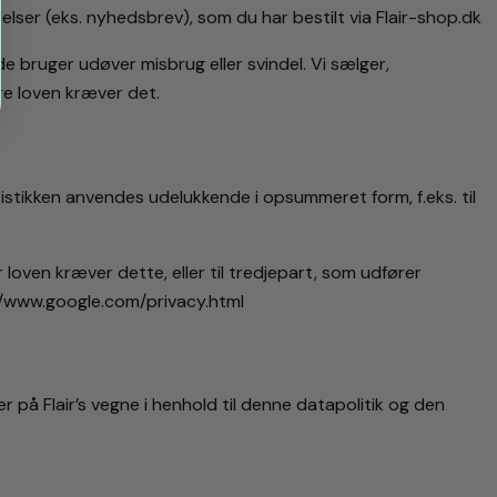
ser (eks. nyhedsbrev), som du har bestilt via Flair-shop.dk
de bruger udøver misbrug eller svindel. Vi sælger,
dre loven kræver det.
istikken anvendes udelukkende i opsummeret form, f.eks. til
 loven kræver dette, eller til tredjepart, som udfører
://www.google.com/privacy.html
å Flair’s vegne i henhold til denne datapolitik og den