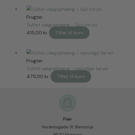
pris
pris
var:
er:
Frugter
540,00 kr..
400,00 kr..
Tuftet vægophæng – Gul citron
415,00
kr.
Tilføj til kurv
Frugter
Tuftet vægophæng – naturlige farver
475,00
kr.
Tilføj til kurv
Flair
Vesterbygade 31, Blenstrup
9520 Skørping