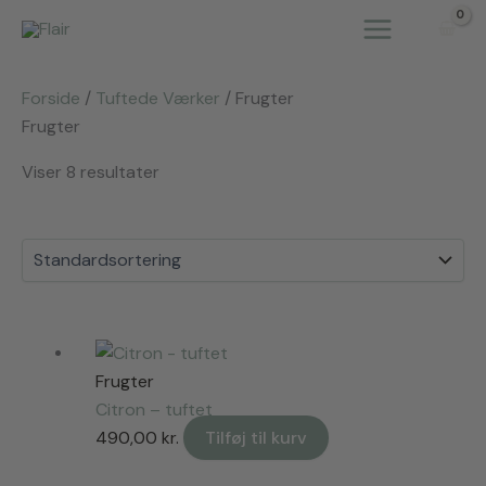
Gå
til
indholdet
Forside
/
Tuftede Værker
/ Frugter
Frugter
Viser 8 resultater
Frugter
Citron – tuftet
490,00
kr.
Tilføj til kurv