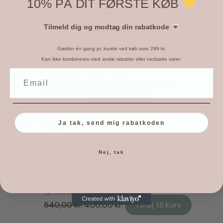
10% PÅ DIT FØRSTE KØB
gyldne nuancer
490,00
kr.
Tilføj til kurv
Tilmeld dig og modtag din rabatkode
Gælder én gang pr. kunde ved køb over 299 kr.
.
Kan ikke kombineres med andre rabatter eller nedsatte varer
Frugter
Tuftet citronskive – Varme nuancer
490,00
kr.
Tilføj til kurv
Ja tak, send mig rabatkoden
Tilbud!
Nej, tak
Frugter
Tuftet vægophæng – Æble i blålige farver
(2. sortering)
Den
Den
540,00
kr.
400,00
kr.
Tilføj til kurv
oprindelige
aktuelle