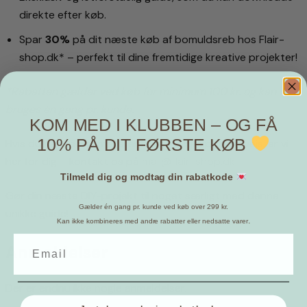
direkte efter køb.
Spar
30%
på dit næste køb af bomuldsreb hos Flair-
shop.dk* – perfekt til dine fremtidige kreative projekter!
*Rabatten gælder ved køb for minimum 100 kr. og kan
bruges én gang pr. kunde.
KOM MED I KLUBBEN – OG FÅ
10% PÅ DIT FØRSTE KØB
Hvis du har spørgsmål eller brug for hjælp undervejs, er vi
her for dig – kontakt os på
mail@flair-shop.dk
.
Tilmeld dig og modtag din rabatkode
Gør din næste DIY-projekt til noget særligt med denne
Gælder én gang pr. kunde ved køb over 299 kr.
unikke guide!
.
Kan ikke kombineres med andre rabatter eller nedsatte varer
Anmeldelser
Der er endnu ikke nogle anmeldelser.