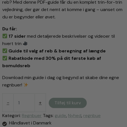
reb? Med denne PDF-guide får du en komplet trin-for-trin
vejledning, der gør det nemt at komme i gang – uanset om
du er begynder eller øvet.
Du får:
17 sider
med detaljerede beskrivelser og videoer til
hvert trin
Guide til valg af reb & beregning af længde
Rabatkode med 30% på dit første køb af
bomuldsreb
Download min guide i dag og begynd at skabe dine egne
regnbuer!
DIY-
guide
-
+
Tilføj til kurv
-
sådan
Kategori:
Regnbuer
Tags:
guide
,
Nyhed
,
regnbue
laver
Håndlavet i Danmark
du