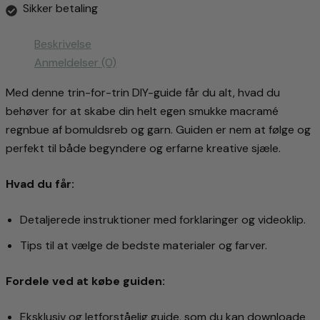
en
Sikker betaling
regnbue.
antal
Beskrivelse
Anmeldelser (0)
Med denne trin-for-trin DIY-guide får du alt, hvad du
behøver for at skabe din helt egen smukke macramé
regnbue af bomuldsreb og garn. Guiden er nem at følge og
perfekt til både begyndere og erfarne kreative sjæle.
Hvad du får:
Detaljerede instruktioner med forklaringer og videoklip.
Tips til at vælge de bedste materialer og farver.
Fordele ved at købe guiden:
Eksklusiv og letforståelig guide, som du kan downloade