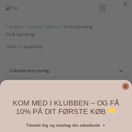
Gå
til
indholdet
Forside
/
Tuftede Værker
/ Små ophæng
Små ophæng
Viser 2 resultater
KOM MED I KLUBBEN – OG FÅ
Små ophæng
10% PÅ DIT FØRSTE KØB
Lille tuftet hjerte
Dette
75,00
kr.
Vælg muligheder
Tilmeld dig og modtag din rabatkode
vare