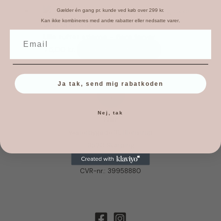
har
Gælder én gang pr. kunde ved køb over 299 kr.
flere
.
Kan ikke kombineres med andre rabatter eller nedsatte varer
Små ophæng
varianter.
Lille tuftet stjerne – flere farver
Mulighederne
Dette
75,00
kr.
Vælg muligheder
kan
vare
vælges
har
på
Ja tak, send mig rabatkoden
flere
varesiden
varianter.
Mulighederne
Nej, tak
Flair
kan
Vesterbygade 31, Blenstrup
vælges
9520 Skørping
på
mail@flair-shop.dk
varesiden
CVR-nr.: 39958880