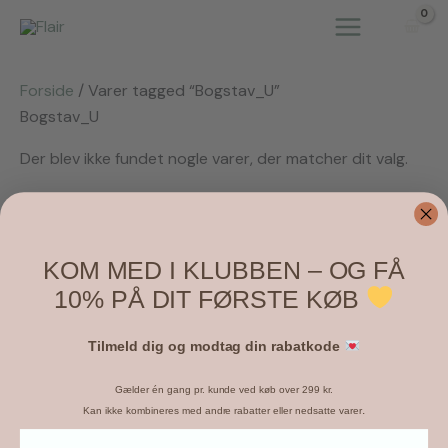
Gå
til
indholdet
Forside
/ Varer tagged “Bogstav_U”
Bogstav_U
Der blev ikke fundet nogle varer, der matcher dit valg.
KOM MED I KLUBBEN – OG FÅ
10% PÅ DIT FØRSTE KØB
Tilmeld dig og modtag din rabatkode
Gælder én gang pr. kunde ved køb over 299 kr.
.
Kan ikke kombineres med andre rabatter eller nedsatte varer