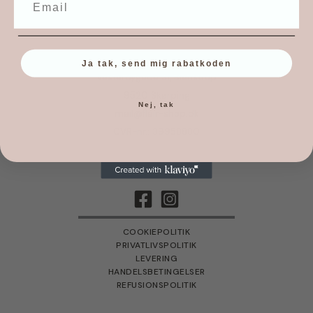
Flair
Ja tak, send mig rabatkoden
Vesterbygade 31, Blenstrup
9520 Skørping
Nej, tak
mail@flair-shop.dk
CVR-nr.: 39958880
COOKIEPOLITIK
PRIVATLIVSPOLITIK
LEVERING
HANDELSBETINGELSER
REFUSIONSPOLITIK