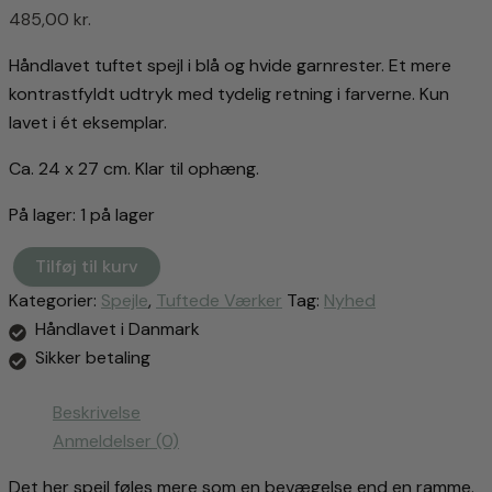
485,00
kr.
Håndlavet tuftet spejl i blå og hvide garnrester. Et mere
kontrastfyldt udtryk med tydelig retning i farverne. Kun
lavet i ét eksemplar.
Ca. 24 x 27 cm. Klar til ophæng.
På lager:
1 på lager
Tilføj til kurv
Tuftet
Kategorier:
Spejle
,
Tuftede Værker
Tag:
Nyhed
spejl
i
Håndlavet i Danmark
garnrester
Sikker betaling
#
3
Beskrivelse
antal
Anmeldelser (0)
Det her spejl føles mere som en bevægelse end en ramme.