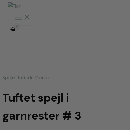
Gå
til
indholdet
Spejle
,
Tuftede Værker
Tuftet spejl i
garnrester # 3