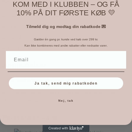
Kort sagt:
KOM MED I KLUBBEN – OG FÅ
10% PÅ DIT FØRSTE KØB 💛
Håndtuftet ramme i garnrester
Unika – kun lavet i ét eksemplar
Tilmeld dig og modtag din rabatkode 💌
Ca. 24 x 27 cm
Gælder én gang pr. kunde ved køb over 299 kr.
.
Kan ikke kombineres med andre rabatter eller nedsatte varer
Klar til ophæng
Anmeldelser
Der er endnu ikke nogle anmeldelser.
Ja tak, send mig rabatkoden
Kun kunder, der er logget ind og har købt denne vare, kan
skrive en anmeldelse.
Nej, tak
Relaterede varer