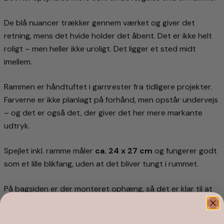
De blå nuancer trækker gennem værket og giver det
retning, mens det hvide holder det åbent. Det er ikke helt
roligt – men heller ikke uroligt. Det ligger et sted midt
imellem.
Rammen er håndtuftet i garnrester fra tidligere projekter.
Farverne er ikke planlagt på forhånd, men opstår undervejs
– og det er også det, der giver det her mere markante
udtryk.
Spejlet inkl. ramme måler
ca. 24 x 27 cm
og fungerer godt
som et lille blikfang, uden at det bliver tungt i rummet.
På bagsiden er der monteret ophæng, så det er klar til at
komme op at hænge.