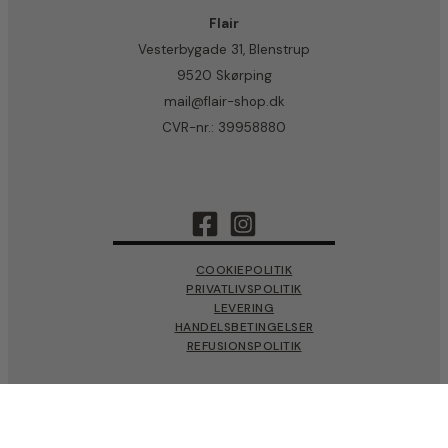
Flair
Vesterbygade 31, Blenstrup
9520 Skørping
mail@flair-shop.dk
CVR-nr.: 39958880
COOKIEPOLITIK
PRIVATLIVSPOLITIK
LEVERING
HANDELSBETINGELSER
REFUSIONSPOLITIK