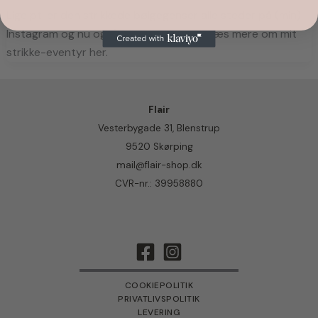
Lige pt. er den strikkede bølgegenser alle steder på (min) 
Instagram og nu også i mit klædeskab. Læs mere om mit 
strikke-eventyr her.
Flair
Vesterbygade 31, Blenstrup
9520 Skørping
mail@flair-shop.dk
CVR-nr.: 39958880
COOKIEPOLITIK
PRIVATLIVSPOLITIK
LEVERING