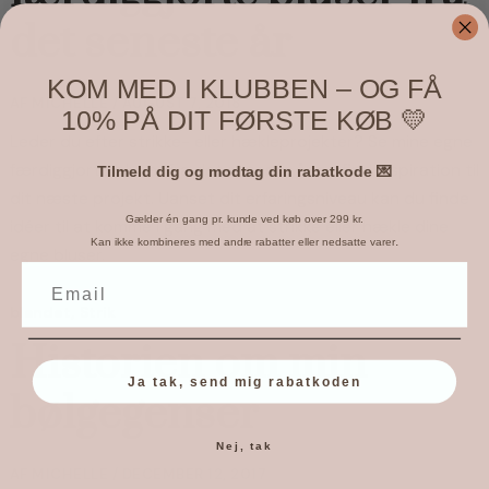
det seneste år
KOM MED I KLUBBEN – OG FÅ
AF
MICHELLE
/
AUGUST 7, 2018
10% PÅ DIT FØRSTE KØB 💛
Leder du efter strikke- eller hækleprojekter? Se mine egne
færdiggjorte bluser fra det seneste år og find inspiration til
Tilmeld dig og modtag din rabatkode 💌
dit næste projekt. Uanset dit erfaringsniveau kan du finde
Gælder én gang pr. kunde ved køb over 299 kr.
idéer til at komme i gang med at strikke eller hækle dine
.
Kan ikke kombineres med andre rabatter eller nedsatte varer
egne bluser.
,
blandet
Strik
Historien om min
Ja tak, send mig rabatkoden
bølgegenser
Nej, tak
AF
MICHELLE
/
DECEMBER 12, 2017