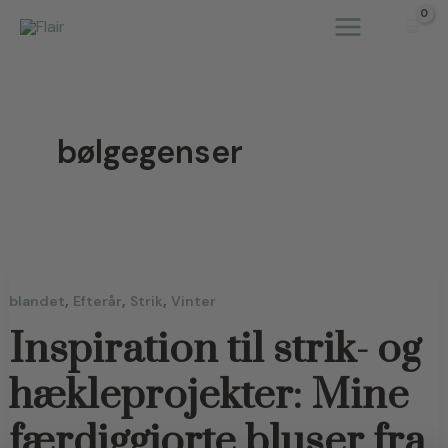
Gå
til
indholdet
bølgegenser
,
,
,
blandet
Efterår
Strik
Vinter
Inspiration til strik- og
hækleprojekter: Mine
færdiggjorte bluser fra