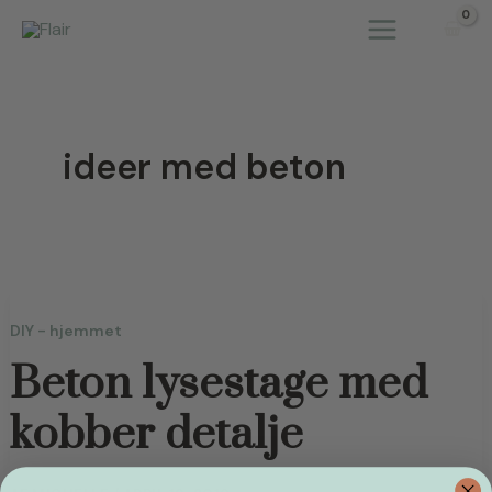
Gå
til
indholdet
ideer med beton
DIY - hjemmet
Beton lysestage med
kobber detalje