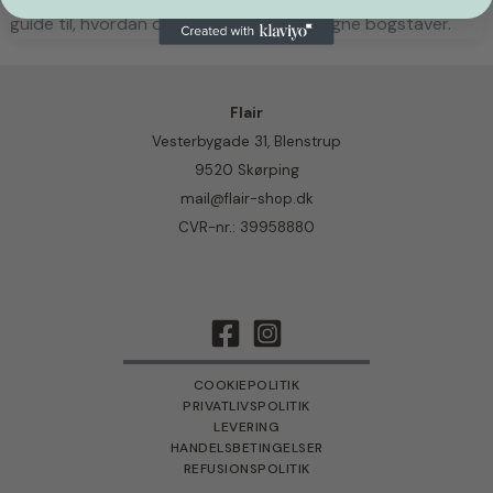
guide til, hvordan du nemt støber dine egne bogstaver.
Flair
Vesterbygade 31, Blenstrup
9520 Skørping
mail@flair-shop.dk
CVR-nr.: 39958880
COOKIEPOLITIK
PRIVATLIVSPOLITIK
LEVERING
HANDELSBETINGELSER
REFUSIONSPOLITIK