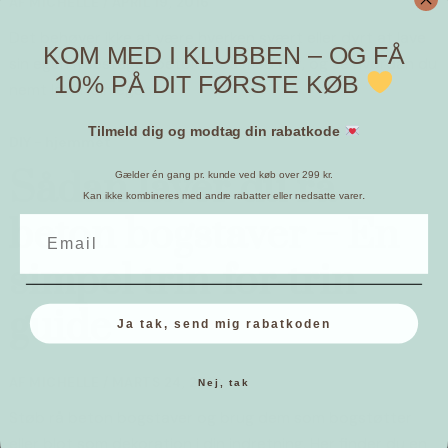
AF
MICHELLE
/
APRIL 19, 2016
Det behøver ikke at være hverken svært eller dyrt at lave 
KOM MED I KLUBBEN – OG FÅ
sin egen lysestage i beton. Læs med her, og se hvordan du 
10% PÅ DIT FØRSTE KØB
nemt laver din egen.
Tilmeld dig og modtag din rabatkode
DIY - hjemmet
Sådan laver du rå
Gælder én gang pr. kunde ved køb over 299 kr.
.
Kan ikke kombineres med andre rabatter eller nedsatte varer
beton bogstaver – En
simpel trin-for-trin
guide
Ja tak, send mig rabatkoden
AF
MICHELLE
/
MARTS 24, 2016
Nej, tak
Støb rå beton bogstaver og brug dem som bogstøtter 
eller blot som dekoration i din indretning. Her finder du en 