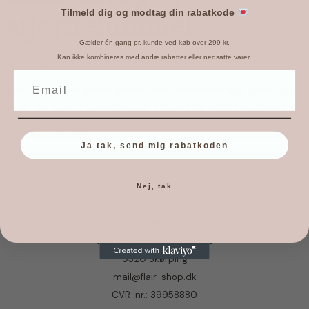
Tilmeld dig og modtag din rabatkode
stjernehimmel
Gælder én gang pr. kunde ved køb over 299 kr.
.
Kan ikke kombineres med andre rabatter eller nedsatte varer
AF
MICHELLE
/
JULI 17, 2017
Lær at folde origamistjerner med denne hurtige guide og
skab din egen stjernehimmel. Tilføj et strejf af kreativitet til
dit hjem eller gaver.
Ja tak, send mig rabatkoden
Nej, tak
Flair
Vesterbygade 31, Blenstrup
9520 Skørping
mail@flair-shop.dk
CVR-nr.: 39958880