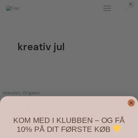
Gå
til
indholdet
kreativ jul
,
blandet
Origami
Fold smukke
origamistjerner og
KOM MED I KLUBBEN – OG FÅ
10% PÅ DIT FØRSTE KØB
skab din egen