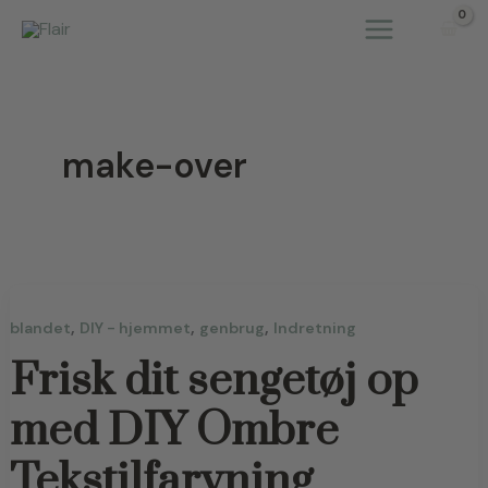
Gå
til
indholdet
make-over
,
,
,
blandet
DIY - hjemmet
genbrug
Indretning
Frisk dit sengetøj op
med DIY Ombre
Tekstilfarvning