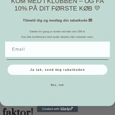
KOM MED I KLUBBEN – OG FÅ
10% PÅ DIT FØRSTE KØB 💛
Tilmeld dig og modtag din rabatkode 💌
Gælder én gang pr. kunde ved køb over 299 kr.
.
Kan ikke kombineres med andre rabatter eller nedsatte varer
blandet
Ja tak, send mig rabatkoden
DIY: Louboutin-
inspirerede Stiletter –
Nej, tak
Giv dine sko ny wow-
faktor!