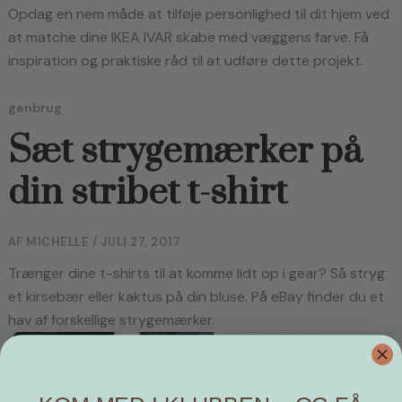
Opdag en nem måde at tilføje personlighed til dit hjem ved
at matche dine IKEA IVAR skabe med væggens farve. Få
inspiration og praktiske råd til at udføre dette projekt.
genbrug
Sæt strygemærker på
din stribet t-shirt
AF
MICHELLE
/
JULI 27, 2017
Trænger dine t-shirts til at komme lidt op i gear? Så stryg 
et kirsebær eller kaktus på din bluse. På eBay finder du et 
hav af forskellige strygemærker.