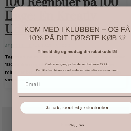
100 Regnbuer på 100
Dage: En Kreativ
Udfordring
KOM MED I KLUBBEN – OG FÅ
10% PÅ DIT FØRSTE KØB 💛
AF
MICHELLE
/
JANUAR 27, 2020
Tilmeld dig og modtag din rabatkode 💌
Tag med på min kreativ udfordring, hvor jeg skaber
100 unikke regnbuer på blot 100 dage. Læs om
Gælder én gang pr. kunde ved køb over 299 kr.
.
Kan ikke kombineres med andre rabatter eller nedsatte varer
mine tanker bag projektet og hvordan du selv kan
være med.
Ja tak, send mig rabatkoden
Flair
Nej, tak