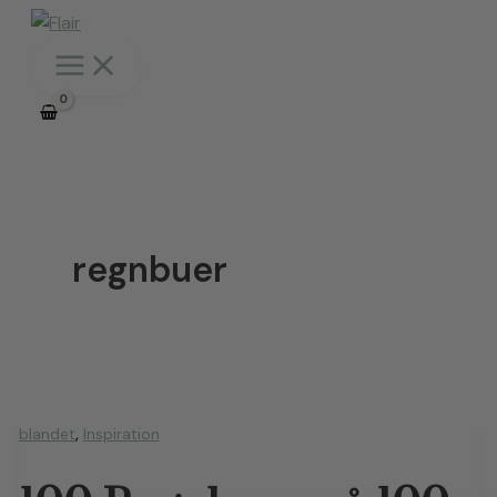
Gå
til
indholdet
regnbuer
,
blandet
Inspiration