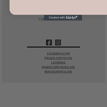
Vesterbygade 31, Blenstrup
9520 Skørping
mail@flair-shop.dk
CVR-nr.: 39958880
COOKIEPOLITIK
PRIVATLIVSPOLITIK
LEVERING
HANDELSBETINGELSER
REFUSIONSPOLITIK