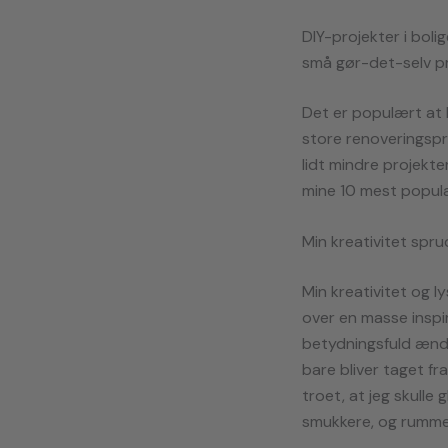
DIY-projekter i bol
små gør-det-selv pro
Det er populært at k
store renoveringspr
lidt mindre projekte
mine 10 mest populæ
Min kreativitet sprud
Min kreativitet og ly
over en masse inspir
betydningsfuld ændrin
bare bliver taget fra
troet, at jeg skulle
smukkere, og rummen