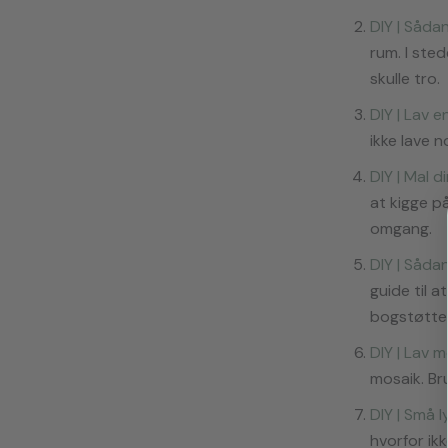
DIY | Såda
rum. I ste
skulle tro.
DIY | Lav e
ikke lave n
DIY | Mal 
at kigge p
omgang.
DIY | Såda
guide til 
bogstøtte
DIY | Lav 
mosaik. Bru
DIY | Små 
hvorfor ik