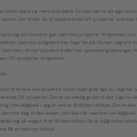
igen bliver mere og mere populære. Du kan sætte dit eget pe
jekter. Her finder du 10 inspirerende DIY-projekter, som kan fr
aste sig ud i kreative gør-det-selv projekter til hjemmet. De
ojekter, som kun boligejere kan tage fat på. Du kan sagtens f
r som f.eks. et nyt spisebord eller nye opbevaringsløsninger. H
re DIY-projekter til hjemmet.
ler.
sten til at lave nye projekter kører i højt gear lige nu. Jeg har l
erende DIY-projekter. Der er en særlig grund til det. Lige nu s
g i min lejlighed – jeg er ved at få skiftet vinduer. Det er ikke
 den ene dag til den anden, slet ikke når man bor i en lejlighed
 glæde mig så meget til at få dem skiftet. Nu er lejligheden plud
e får et helt nyt udtryk.