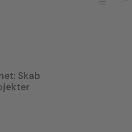
met: Skab
ojekter