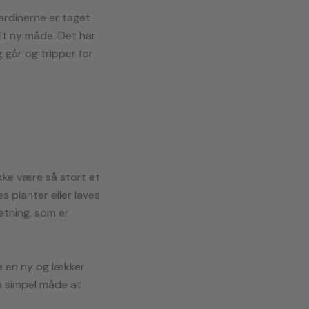
Gardinerne er taget
lt ny måde. Det har
 går og tripper for
kke være så stort et
s planter eller laves
retning, som er
ske en ny og lækker
n simpel måde at