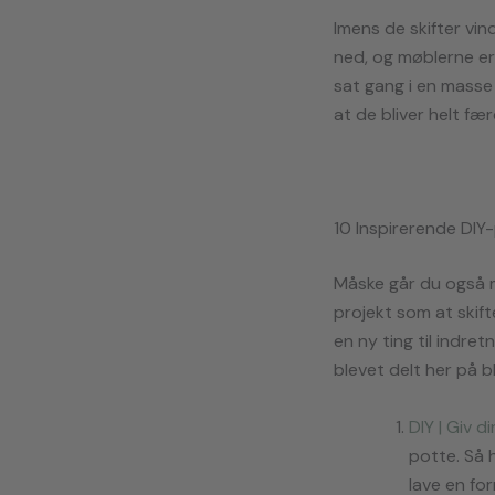
Imens de skifter vin
ned, og møblerne er
sat gang i en masse 
at de bliver helt fæ
10 Inspirerende DIY-
Måske går du også m
projekt som at skift
en ny ting til indret
blevet delt her på 
DIY | Giv 
potte. Så 
lave en for