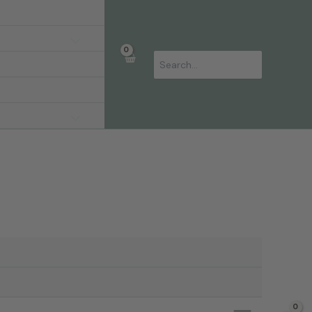
Søg
efter: