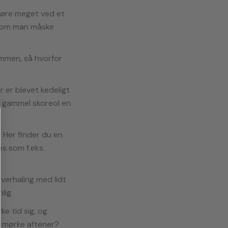
 gøre meget ved et
, som man måske
ammen, så hvorfor
r er blevet kedeligt
en gammel skoreol en
 Her finder du en
s som f.eks.
verhaling med lidt
lig.
e tid sig, og
e mørke aftener?