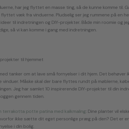
duerne, har jeg flyttet en masse ting, så de kunne komme til. 
 flyttet væk fra vinduerne. Pludselig ser jeg rummene på en he
ideer til indretningen og DIY-projekter. Både min roomie og jeg
rdige, så vi kan komme i gang med indretningen.
projekter til hjemmet
ed tanker om at lave små fornyelser i dit hjem. Det behøver i
e vinduer. Måske skal der bare flyttes rundt på møblerne, købe
ningen. Jeg har samlet 10 inspirerende DIY-projekter til din ind
bloggen gennem tiden.
din terrakotta potte patina med kalkmaling
: Dine planter vil el
hvorfor ikke sætte dit eget personlige præg på den? Det er e
nyelse i din bolig.