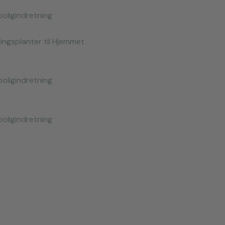
boligindretning
ndlingsplanter til Hjemmet
boligindretning
boligindretning