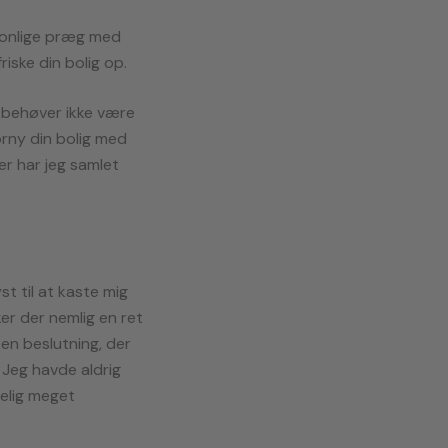
rsonlige præg med
iske din bolig op.
t behøver ikke være
orny din bolig med
er har jeg samlet
yst til at kaste mig
ker der nemlig en ret
 en beslutning, der
. Jeg havde aldrig
selig meget