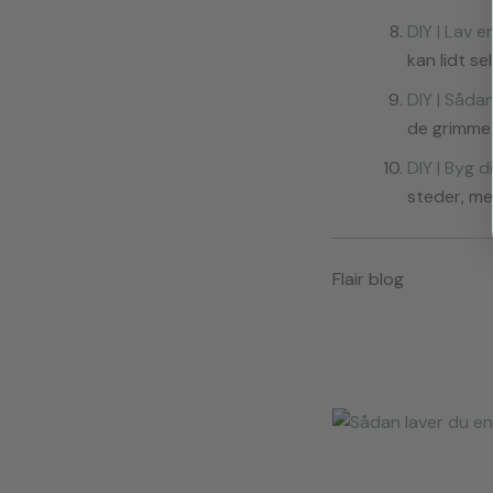
DIY | Lav 
kan lidt s
DIY | Såda
de grimme 
DIY | Byg d
steder, men
Flair blog