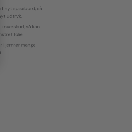
et nyt spisebord, så
nyt udtryk.
e i overskud, så kan
tret folie.
r i jernrør mange
t.