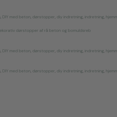
n
,
DIY med beton
,
dørstopper
,
diy indretning
,
indretning
,
hjem
dekorativ dørstopper af rå beton og bomuldsreb
n
,
DIY med beton
,
dørstopper
,
diy indretning
,
indretning
,
hjem
n
,
DIY med beton
,
dørstopper
,
diy indretning
,
indretning
,
hjem