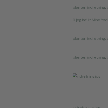
planter
,
indretning
,
9 jeg ka’ li’: Mine Y
planter
,
indretning
,
planter
,
indretning
,
indretning
,
stue