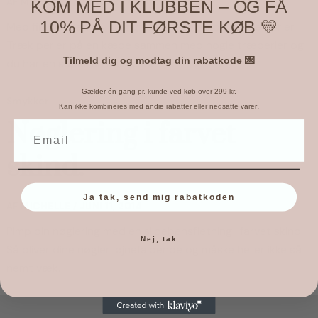
AF
MICHELLE
/
JANUAR 17, 2015
KOM MED I KLUBBEN – OG FÅ
10% PÅ DIT FØRSTE KØB 💛
Med fimoler kan du hurtigt skabe flotte og unikke perler. 
Træk perler på en kæde sammen med nogle træperler og 
Tilmeld dig og modtag din rabatkode 💌
du har en super fin halskæde.
Gælder én gang pr. kunde ved køb over 299 kr.
Smykker
.
Kan ikke kombineres med andre rabatter eller nedsatte varer
Nøglering i farvet
skind.
Ja tak, send mig rabatkoden
AF
MICHELLE
/
JUNI 11, 2014
Pimp din nøglering med en sildebensfletning i farvet skind. 
Nej, tak
Så bliver dine nøgler iøjnefaldende og måske heller ikke så 
nemt væk.