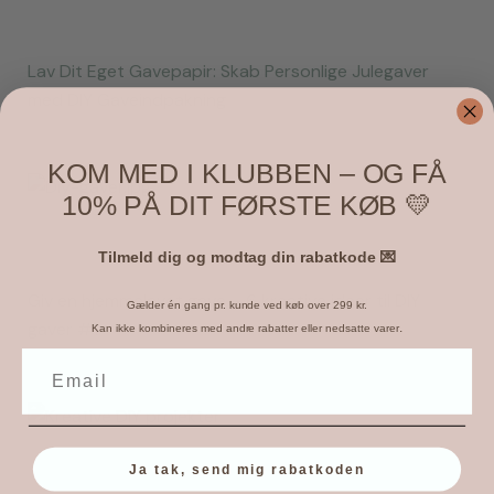
Lav Dit Eget Gavepapir: Skab Personlige Julegaver
med DIY Gaveindpakning
KOM MED I KLUBBEN – OG FÅ
10% PÅ DIT FØRSTE KØB 💛
Tilmeld dig og modtag din rabatkode 💌
Giv en hjemmelavet gave – 6 kreative ideer til DIY
Gælder én gang pr. kunde ved køb over 299 kr.
gaver #1
.
Kan ikke kombineres med andre rabatter eller nedsatte varer
Ja tak, send mig rabatkoden