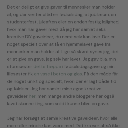
Det er dejligt at give gaver til mennesker man holder
af, og der venter altid en fødselsdag, et jubilæum, en
studenterfest, juleaften eller en anden festlig lejlighed,
hvor man har gaver med. Så jeg har samlet seks
kreative DIY gaveideer, du nemt selv kan lave. Der er
noget specielt over at få en hjemmelavet gave fra
mennesker man holder af. Lige så skønt synes jeg, det
er at give en gave, jeg selv har lavet. Jeg gav bl.a. min
storesøster
dette t
æppe
i fødselsdagsgave og min
lillesøster fik
e
n vase i beton og glas
. På den måde får
de noget unikt og specielt, hvori der er lagt både tid
og følelser. Jeg har samlet mine egne kreative
gaveideer
her,
men mange andre bloggere har også
lavet skønne ting, som snildt kunne blive en gave.
Jeg har forsøgt at samle kreative gaveideer, hvor alle
mere eller mindre kan være med. Det kræver altså ikke