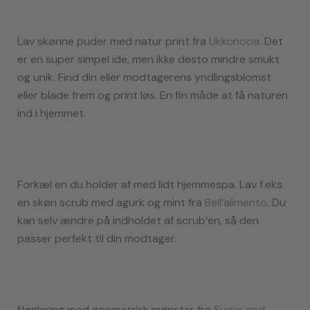
Lav skønne puder med natur print fra
Ukkonooa
. Det
er en super simpel ide, men ikke desto mindre smukt
og unik. Find din eller modtagerens yndlingsblomst
eller blade frem og print løs. En fin måde at få naturen
ind i hjemmet.
Forkæl en du holder af med lidt hjemmespa. Lav f.eks.
en skøn scrub med agurk og mint fra
Bell’alimento
. Du
kan selv ændre på indholdet af scrub’en, så den
passer perfekt til din modtager.
Nøglering med geometrisk mønster fra
Sugar and