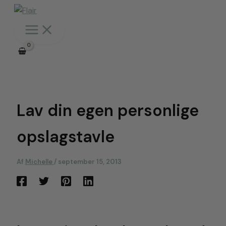
Gå
til
indholdet
Lav din egen personlige
opslagstavle
Af
Michelle
/
september 15, 2013