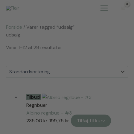
Gå
til
indholdet
Forside
/ Varer tagged “udsalg”
udsalg
Viser 1–12 af 29 resultater
Tilbud!
Regnbuer
Albino regnbue – #3
Den
Den
235,00
kr.
199,75
kr.
Tilføj til kurv
oprindelige
aktuelle