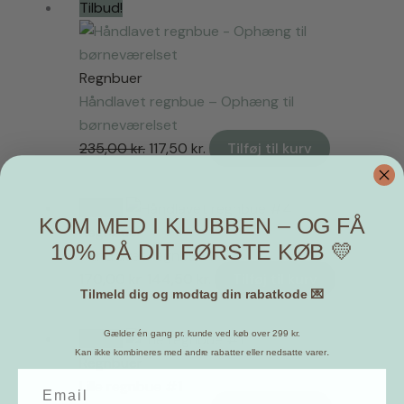
Tilbud!
var:
er:
165,00 kr..
82,50 kr..
Regnbuer
Håndlavet regnbue – Ophæng til
børneværelset
Den
Den
235,00
kr.
117,50
kr.
Tilføj til kurv
oprindelige
aktuelle
pris
pris
Tilbud!
var:
er:
KOM MED I KLUBBEN – OG FÅ
Regnbuer
235,00 kr..
117,50 kr..
10% PÅ DIT FØRSTE KØB 💛
Håndlavet regnbue #4
Den
Den
170,00
kr.
144,50
kr.
Tilføj til kurv
Tilmeld dig og modtag din rabatkode 💌
oprindelige
aktuelle
pris
pris
Gælder én gang pr. kunde ved køb over 299 kr.
Tilbud!
var:
er:
.
Kan ikke kombineres med andre rabatter eller nedsatte varer
Regnbuer
170,00 kr..
144,50 kr..
Lille regnbue #1