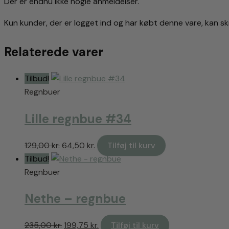
Der er endnu ikke nogle anmeldelser.
Kun kunder, der er logget ind og har købt denne vare, kan sk
Relaterede varer
Tilbud!
Regnbuer
Lille regnbue #34
Den
Den
129,00
kr.
64,50
kr.
Tilføj til kurv
oprindelige
aktuelle
Tilbud!
pris
pris
Regnbuer
var:
er:
Nethe – regnbue
129,00 kr..
64,50 kr..
Den
Den
235,00
kr.
199,75
kr.
Tilføj til kurv