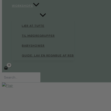
WORKSHOPS
LÆR AT TUFTE
TIL MØDREGRUPPER
BABYSHOWER
GUIDE: LAV EN REGNBUE AF REB
Søg
efter: