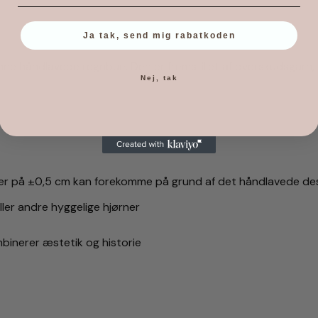
Ja tak, send mig rabatkoden
enne håndlavede regnbue. Den er fremstillet af overskudsgarn
Nej, tak
ner på ±0,5 cm kan forekomme på grund af det håndlavede de
ler andre hyggelige hjørner
binerer æstetik og historie