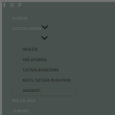
Gå
til
indholdet
NYHEDER
TUFTEDE VÆRKER
FRUGTER
SMÅ OPHÆNG
TUFTEDE BOGSTAVER
BESTIL TUFTEDE BOGSTAVER
GAVEKORT
REB OG SNOR
TILBEHØR