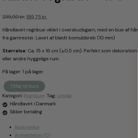
Den
Den
235,00
kr.
199,75
kr.
oprindelige
aktuelle
Håndlavet regnbue viklet i overskudsgarn, med en bue af h
pris
pris
fra garnrester. Lavet af blødt bomuldsreb (10 mm)
var:
er:
235,00 kr..
199,75 kr..
Størrelse
: Ca. 15 x 16 cm (±0,5 cm). Perfekt som dekoration
eller andre hyggelige rum.
På lager:
1 på lager
Tilføj til kurv
Albino
Kategori:
Regnbuer
Tag:
udsalg
regnbue
-
Håndlavet i Danmark
#4
Sikker betaling
antal
Beskrivelse
Anmeldelser (0)