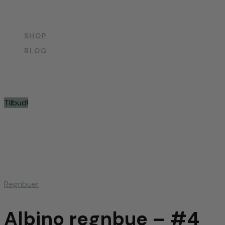
SHOP
BLOG
Tilbud!
Regnbuer
Albino regnbue – #4