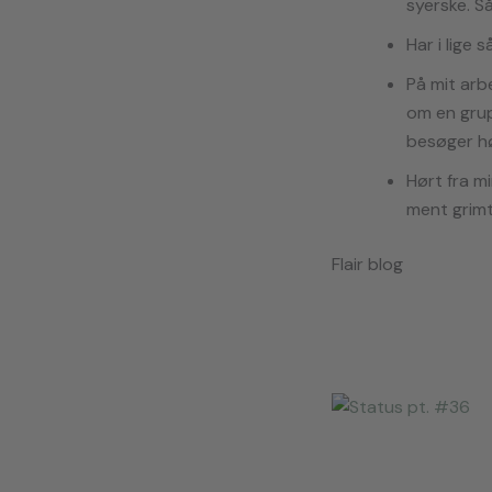
syerske. Så
Har i lige 
På mit arb
om en grup
besøger hø
Hørt fra mi
ment grimt,
Flair blog