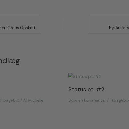
er: Gratis Opskrift
Nytårsfor
indlæg
Status pt. #2
Tilbageblik
/ Af
Michelle
Skriv en kommentar
/
Tilbagebli