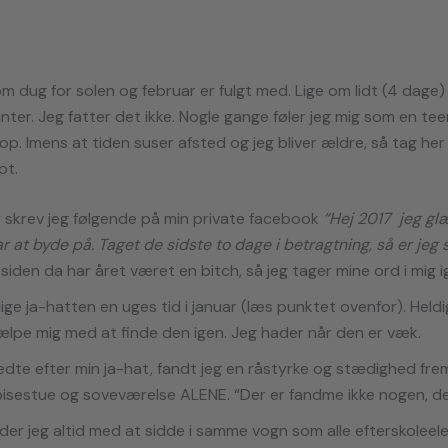
 dug for solen og februar er fulgt med. Lige om lidt (4 dage)
vinter. Jeg fatter det ikke. Nogle gange føler jeg mig som en te
p. Imens at tiden suser afsted og jeg bliver ældre, så tag her
pt.
ar skrev jeg følgende på min private facebook
“Hej 2017 jeg glæ
 at byde på. Taget de sidste to dage i betragtning, så er jeg s
siden da har året været en bitch, så jeg tager mine ord i mig i
lige ja-hatten en uges tid i januar (læs punktet ovenfor). Held
ælpe mig med at finde den igen. Jeg hader når den er væk.
ledte efter min ja-hat, fandt jeg en råstyrke og stædighed fr
pisestue og soveværelse ALENE. “Der er fandme ikke nogen, der
der jeg altid med at sidde i samme vogn som alle efterskoleel