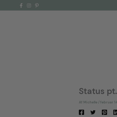
Gå
til
indholdet
Status pt
Af
Michelle
/
februar 1