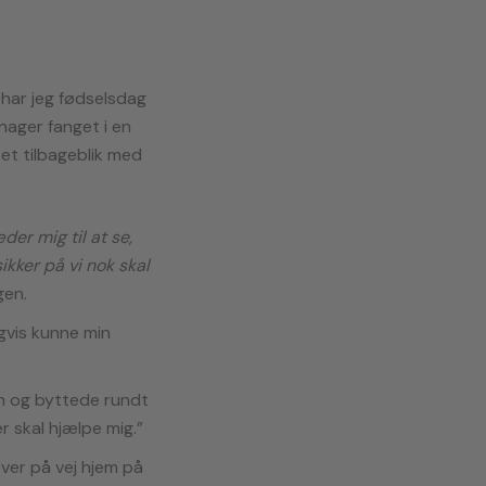
 har jeg fødselsdag
enager fanget i en
 et tilbageblik med
der mig til at se,
ikker på vi nok skal
gen.
igvis kunne min
em og byttede rundt
 skal hjælpe mig.”
ever på vej hjem på