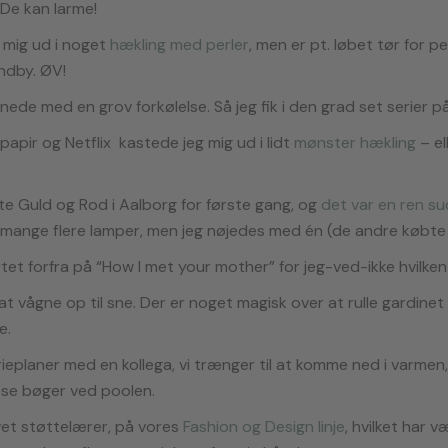
De kan larme!
 mig ud i noget
hækling med perler
, men er pt. løbet tør for pe
ndby. ØV!
ede med en grov forkølelse. Så jeg fik i den grad set serier på 
papir og Netflix kastede jeg mig ud i lidt
møns
ter hækling
– el
e Guld og Rod i Aalborg for første gang, og
det v
ar en ren s
mange flere lamper, men jeg nøjedes med én (de andre købte 
rtet forfra på “How I met your mother” for jeg-ved-ikke hvilken
at vågne op til sne. Der er noget magisk over at rulle gardinet 
e.
ieplaner med en kollega, vi trænger til at komme ned i varmen,
se bøger ved poolen.
vet støttelærer, på vores
Fashi
on og Design linje
, hvilket har 