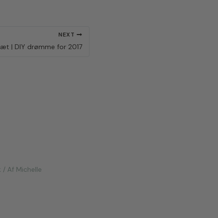
NEXT
sæt | DIY drømme for 2017
k
/ Af
Michelle