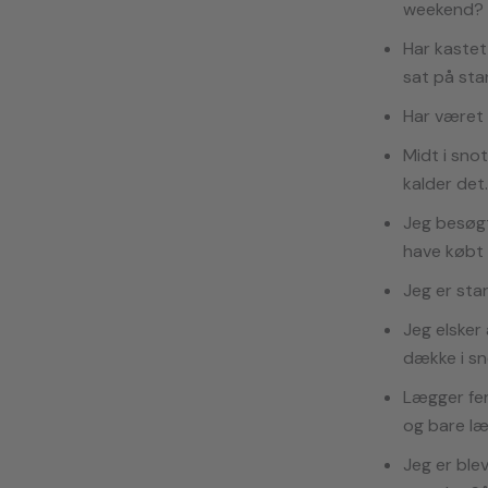
weekend? 
Har kastet
sat på sta
Har været n
Midt i snot
kalder det.
Jeg besøgt
have købt 
Jeg er sta
Jeg elsker 
dække i sn
Lægger fer
og bare læ
Jeg er ble