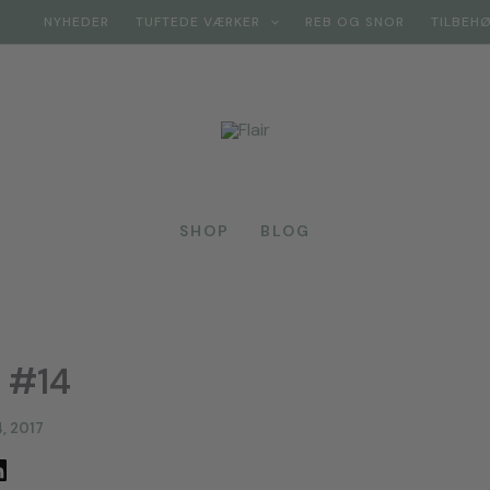
NYHEDER
TUFTEDE VÆRKER
REB OG SNOR
TILBEH
SHOP
BLOG
. #14
4, 2017