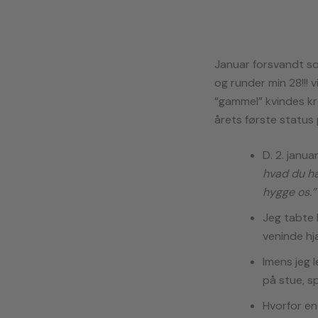
Januar forsvandt som
og runder min 28!!! 
“gammel” kvindes kro
årets første status 
D. 2. janu
hvad du har
hygge os.”
Jeg tabte 
veninde hj
Imens jeg 
på stue, s
Hvorfor en