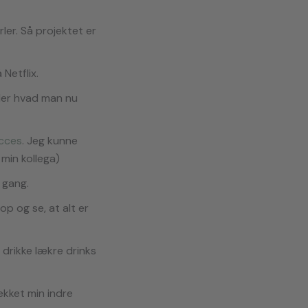
rler. Så projektet er
Netflix.
ler hvad man nu
ucces
. Jeg kunne
min kollega)
 gang.
op og se, at alt er
 drikke lækre drinks
vækket min indre