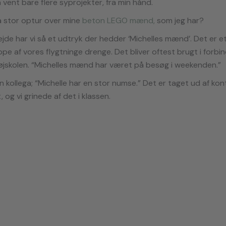
 vent bare flere syprojekter, fra min hånd.
så stor optur over mine
beto
n LEGO mænd,
som jeg har?
ejde har vi så et udtryk der hedder ‘Michelles mænd’. Det er e
pe af vores flygtninge drenge. Det bliver oftest brugt i forbi
jskolen. “Michelles mænd har været på besøg i weekenden.”
n kollega; “Michelle har en stor numse.” Det er taget ud af kont
 og vi grinede af det i klassen.