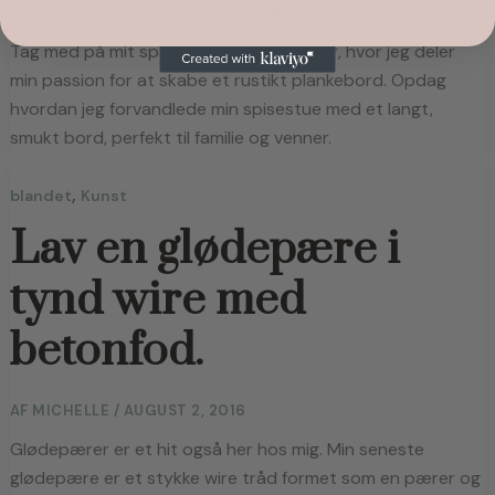
AF
MICHELLE
/
SEPTEMBER 24, 2016
Tag med på mit spændende DIY-eventyr, hvor jeg deler
min passion for at skabe et rustikt plankebord. Opdag
hvordan jeg forvandlede min spisestue med et langt,
smukt bord, perfekt til familie og venner.
,
blandet
Kunst
Lav en glødepære i
tynd wire med
betonfod.
AF
MICHELLE
/
AUGUST 2, 2016
Glødepærer er et hit også her hos mig. Min seneste 
glødepære er et stykke wire tråd formet som en pærer og 