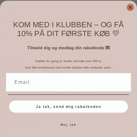
AF
MICHELLE
/
FEBRUAR 22, 2017
Weekenden kalder, og der er en masse tid til DIY-projekter. 
KOM MED I KLUBBEN – OG FÅ
Jeg har samlet 10 must do DIY projekter, fra min egen 
10% PÅ DIT FØRSTE KØB 💛
gemmer. De er nemme at gå til.
Tilmeld dig og modtag din rabatkode 💌
,
DIY - hjemmet
Indretning
Gælder én gang pr. kunde ved køb over 299 kr.
Sådan bygger du dit
.
Kan ikke kombineres med andre rabatter eller nedsatte varer
eget rustikke
plankebord med
masser af plads til
Ja tak, send mig rabatkoden
gæster
Nej, tak