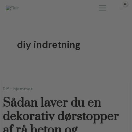
Gå
til
indholdet
diy indretning
DIY - hjemmet
Sådan laver du en
dekorativ dørstopper
af rå beton og