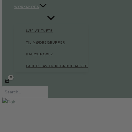
WORKSHOPS
LÆR AT TUFTE
TIL MØDREGRUPPER
BABYSHOWER
GUIDE: LAV EN REGNBUE AF REB
Søg
efter: