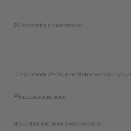
DIY opbevaring til badeværelset
10 Inspirerende DIY-Projekter til Hjemmet: Skab Nyt Liv 
Nyt liv til gammel lampe med spraymaling