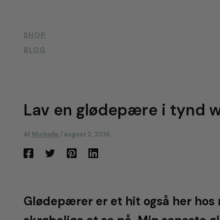
SHOP
BLOG
Lav en glødepære i tynd 
Af
Michelle
/
august 2, 2016
Glødepærer er et hit også her hos