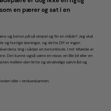
lødepære er dog ikke en rigtig
som en pærer og sat i en
re og beton på så simpel og fin en måde? Jeg skal
le og hurtige løsninger, og dette DIY er ingen
lverdens ting i sådan en betonklods. I mit tilfælde er
. Det kunne også være en nisse, en lille bil eller en
asten mellem den lette og skrøbelige sølvtråd og
olen eller i vindueskarmen.