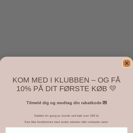
KOM MED I KLUBBEN – OG FÅ
n være en ide at tegne figuren på et stykke papir,
10% PÅ DIT FØRSTE KØB 💛
del du skal have ned i betonen, bukker du så det
Tilmeld dig og modtag din rabatkode 💌
g brugte ca. 4-5 spiseskefulde tørbeton til én fod.
Gælder én gang pr. kunde ved køb over 299 kr.
.
Kan ikke kombineres med andre rabatter eller nedsatte varer
form, men bunden af en mælkekarton kan også bruges.