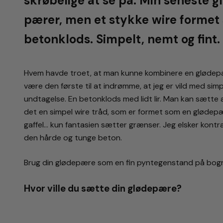
skrøbelige at se på. Min seneste g
pærer, men et stykke wire formet 
betonklods. Simpelt, nemt og fint.
Hvem havde troet, at man kunne kombinere en glødepæ
være den første til at indrømme, at jeg er vild med simp
undtagelse. En betonklods med lidt lir. Man kan sætte a
det en simpel wire tråd, som er formet som en glødepære
gaffel… kun fantasien sætter grænser. Jeg elsker kontr
den hårde og tunge beton.
Brug din glødepære som en fin pyntegenstand på bogre
Hvor ville du sætte din glødepære?