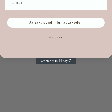
et at støtte sig til, så den ikke vælter.
 lader den tørre til næste dag.
Ja tak, send mig rabatkoden
Nej, tak