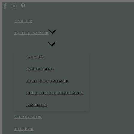
Gå
til
indholdet
NYHEDER
TUFTEDE VÆRKER
FRUGTER
SMÅ OPHÆNG
TUFTEDE BOGSTAVER
BESTIL TUFTEDE BOGSTAVER
GAVEKORT
REB OG SNOR
TILBEHØR