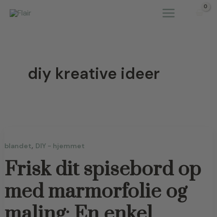
Gå
til
indholdet
diy kreative ideer
,
blandet
DIY - hjemmet
Frisk dit spisebord op
med marmorfolie og
maling: En enkel