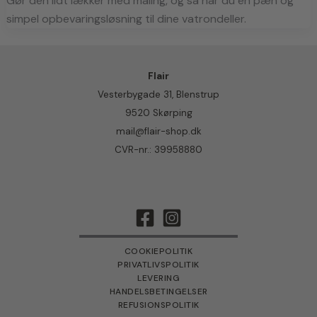
Gør den lidt lækker med maling, og så har du en pæn og 
simpel opbevaringsløsning til dine vatrondeller.
Flair
Vesterbygade 31, Blenstrup
9520 Skørping
mail@flair-shop.dk
CVR-nr.: 39958880
COOKIEPOLITIK
PRIVATLIVSPOLITIK
LEVERING
HANDELSBETINGELSER
REFUSIONSPOLITIK