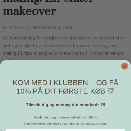
makeover
AF
MICHELLE
/
SEPTEMBER 4, 2014
Se, hvordan jeg forvandlede et trist brunt spisebord til et
lyst og lækkert bord med blot lidt marmorfolie og frisk
maling. Få tips til at give dine møbler nyt liv med en simpel
makeover.
,
DIY - hjemmet
KORK
KOM MED I KLUBBEN – OG FÅ
DIY | Sådan laver du
10% PÅ DIT FØRSTE KØB 💛
simpel
Tilmeld dig og modtag din rabatkode 💌
smykkeopbevaring
Gælder én gang pr. kunde ved køb over 299 kr.
.
Kan ikke kombineres med andre rabatter eller nedsatte varer
med kork.