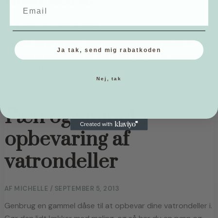
AF
MICHELLE
/
JUNI 19, 2014
Mangler du inspiration til din smykkeopbevaring, så er der 
Ja tak, send mig rabatkoden
grund til at læse med her. Dette DIY-projekt er så simpelt, 
at vitterligt alle kan være med.
Nej, tak
,
DIY - hjemmet
genbrug
Pæn og simpel
opbevaring af
vatrondeller
AF
MICHELLE
/
SEPTEMBER 5, 2013
Genbrug en gammel dåse til at opbevar dine vatrondeller i. 