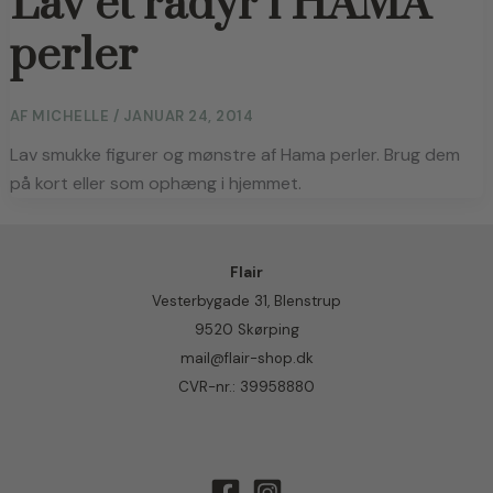
Lav et rådyr i HAMA
perler
AF
MICHELLE
/
JANUAR 24, 2014
Lav smukke figurer og mønstre af Hama perler. Brug dem 
på kort eller som ophæng i hjemmet.
Flair
Vesterbygade 31, Blenstrup
9520 Skørping
mail@flair-shop.dk
CVR-nr.: 39958880