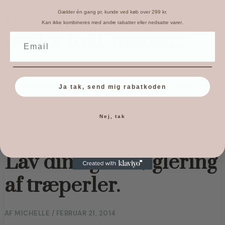
iPhone cover i Hama
Gælder én gang pr. kunde ved køb over 299 kr.
.
Kan ikke kombineres med andre rabatter eller nedsatte varer
perler inkl. mønster
AF
MICHELLE
/
MARTS 15, 2014
Er du også løbet tør for projekter med HAMA perler? Her 
Ja tak, send mig rabatkoden
er en ide til, hvordan du kan lave et smukt cover til din 
iPhone cover.
Nej, tak
TRÆ
Lav din egen nøglering
af træperler.
AF
MICHELLE
/
FEBRUAR 21, 2014