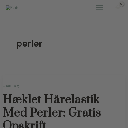
Gå
til
indholdet
perler
Hækling
Hæklet Hårelastik
Med Perler: Gratis
Opskrift