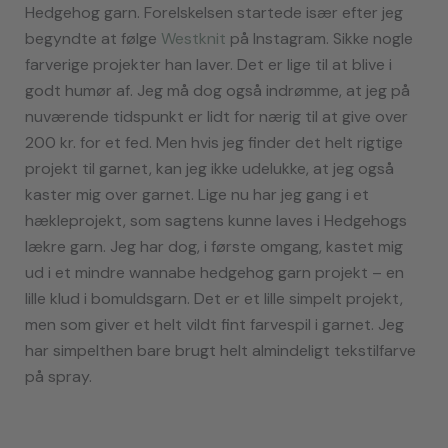
Hedgehog garn. Forelskelsen startede især efter jeg
begyndte at følge
W
e
stknit
på Instagram. Sikke nogle
farverige projekter han laver. Det er lige til at blive i
godt humør af. Jeg må dog også indrømme, at jeg på
nuværende tidspunkt er lidt for nærig til at give over
200 kr. for et fed. Men hvis jeg finder det helt rigtige
projekt til garnet, kan jeg ikke udelukke, at jeg også
kaster mig over garnet. Lige nu har jeg gang i et
hækleprojekt, som sagtens kunne laves i Hedgehogs
lækre garn. Jeg har dog, i første omgang, kastet mig
ud i et mindre wannabe hedgehog garn projekt – en
lille klud i bomuldsgarn. Det er et lille simpelt projekt,
men som giver et helt vildt fint farvespil i garnet. Jeg
har simpelthen bare brugt helt almindeligt tekstilfarve
på spray.