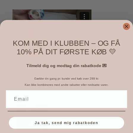
KOM MED I KLUBBEN – OG FÅ
10% PÅ DIT FØRSTE KØB 💛
Tilmeld dig og modtag din rabatkode 💌
Hedgehog inspireret garn.
from
Michelle-Marie
Baadsgaard
on
Vimeo
.
Gælder én gang pr. kunde ved køb over 299 kr.
.
Kan ikke kombineres med andre rabatter eller nedsatte varer
Om forfatteren
Ja tak, send mig rabatkoden