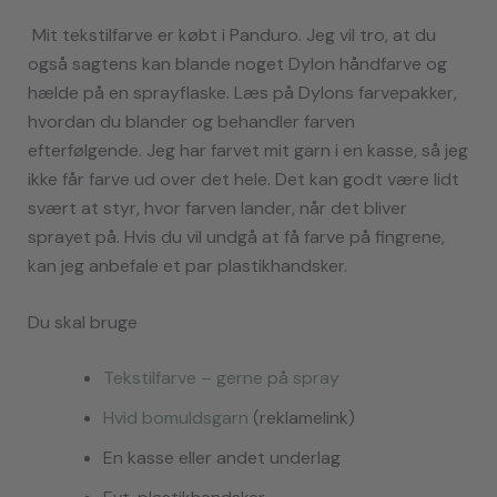
Mit tekstilfarve er købt i Panduro. Jeg vil tro, at du
også sagtens kan blande noget Dylon håndfarve og
hælde på en sprayflaske. Læs på Dylons farvepakker,
hvordan du blander og behandler farven
efterfølgende. Jeg har farvet mit garn i en kasse, så jeg
ikke får farve ud over det hele. Det kan godt være lidt
svært at styr, hvor farven lander, når det bliver
sprayet på. Hvis du vil undgå at få farve på fingrene,
kan jeg anbefale et par plastikhandsker.
Du skal bruge
Tek
stilfarv
e – gerne på spray
Hvid bom
uldsgarn
(reklamelink)
En kasse eller andet underlag