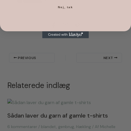
Nej, tak
Michelle
PREVIOUS
NEXT
Relaterede indlæg
Sådan laver du garn af gamle t-shirts
6 kommentarer
/
blandet
,
genbrug
,
Hækling
/ Af
Michelle