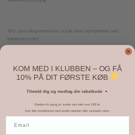
100 Jorn eksperimenter vi kan lave derhjemme ved
køkkenbordet.
KOM MED I KLUBBEN – OG FÅ
10% PÅ DIT FØRSTE KØB
Tilmeld dig og modtag din rabatkode
7 værktøjer til at drive en professionel blog
Gælder én gang pr. kunde ved køb over 299 kr.
.
Kan ikke kombineres med andre rabatter eller nedsatte varer