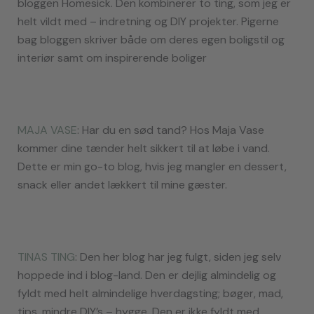
bloggen Homesick. Den kombinerer to ting, som jeg er
helt vildt med – indretning og DIY projekter. Pigerne
bag bloggen skriver både om deres egen boligstil og
interiør samt om inspirerende boliger
MAJA VASE
: Har du en sød tand? Hos Maja Vase
kommer dine tænder helt sikkert til at løbe i vand.
Dette er min go-to blog, hvis jeg mangler en dessert,
snack eller andet lækkert til mine gæster.
TINAS TING
: Den her blog har jeg fulgt, siden jeg selv
hoppede ind i blog-land. Den er dejlig almindelig og
fyldt med helt almindelige hverdagsting; bøger, mad,
tips, mindre DIY’s – hygge. Den er ikke fyldt med