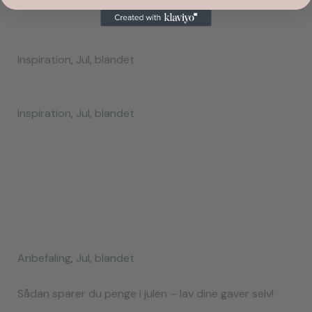
4 DIY-Guides til Hjemmelavet Julepynt
Inspiration
,
Jul
,
blandet
Inspiration
,
Jul
,
blandet
Anbefaling
,
Jul
,
blandet
Sådan sparer du penge i julen – lav dine gaver selv!