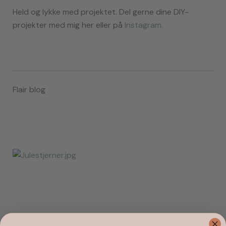
Held og lykke med projektet. Del gerne dine DIY-
projekter med mig her eller på
Instagram.
Flair blog
Børn
,
Jul
,
blandet