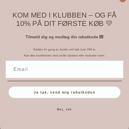
Julestjerner af ispinde – Lav dit eget julepynt
KOM MED I KLUBBEN – OG FÅ
10% PÅ DIT FØRSTE KØB 💛
Børn
,
Jul
,
blandet
Tilmeld dig og modtag din rabatkode 💌
Gælder én gang pr. kunde ved køb over 299 kr.
.
Børn
,
Jul
,
blandet
Kan ikke kombineres med andre rabatter eller nedsatte varer
Ja tak, send mig rabatkoden
Nej, tak
Inspiration
,
Jul
,
blandet