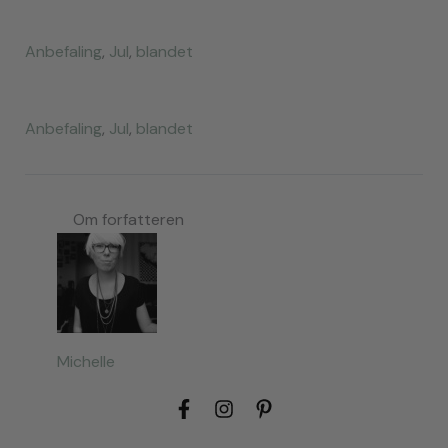
Anbefaling
,
Jul
,
blandet
Anbefaling
,
Jul
,
blandet
Om forfatteren
Michelle