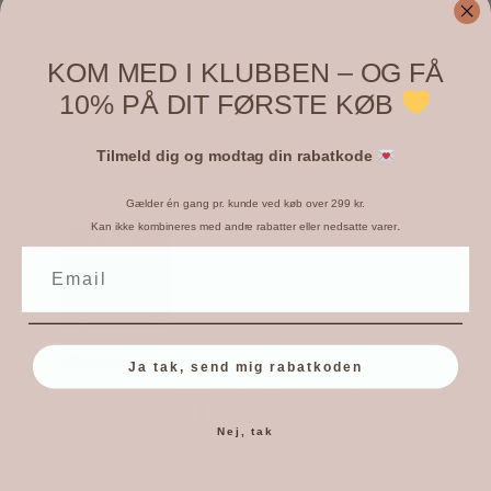
Skriv evt. en sjov tekst på din mulepose.
KOM MED I KLUBBEN – OG FÅ
10% PÅ DIT FØRSTE KØB
Tilmeld dig og modtag din rabatkode
Om forfatteren
Gælder én gang pr. kunde ved køb over 299 kr.
.
Kan ikke kombineres med andre rabatter eller nedsatte varer
Michelle
Ja tak, send mig rabatkoden
Nej, tak