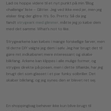
Lad os hoppe videre til et nyt punkt på min ‘Blog
challenge’ liste – Glitter. Jeg ved ikke med jer, men jeg
elsker ting der glitre. It’s. So. Pretty. Så da jeg
fandt
s
trygeark
med glimmer
, måtte jeg jo købe dem
med det samme
.
What’s not to like.
Strygearkene kan købes i mange forskellige farver, men
til dette DIY valgte jeg dem i sølv. Jeg har brugt det til
gøre mit indkøbsnet mere interessant og skabe
blikfang. Arkene kan klippes i alle mulige former, og
stryges direkte på posen, men i dette tilfælde, har jeg
brugt det som glasset i et par funky solbriller. Det
skaber blikfang, og jeg synes den er blevet ret sej.
En shoppingbag behøver ikke kun blive brugt til