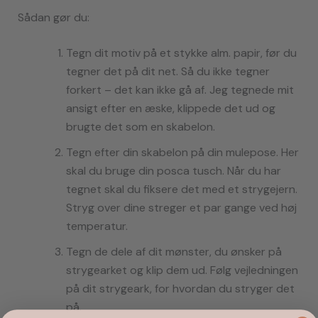
Sådan gør du:
Tegn dit motiv på et stykke alm. papir, før du
tegner det på dit net. Så du ikke tegner
forkert – det kan ikke gå af. Jeg tegnede mit
ansigt efter en æske, klippede det ud og
brugte det som en skabelon.
Tegn efter din skabelon på din mulepose. Her
skal du bruge din posca tusch. Når du har
tegnet skal du fiksere det med et strygejern.
Stryg over dine streger et par gange ved høj
temperatur.
Tegn de dele af dit mønster, du ønsker på
strygearket og klip dem ud. Følg vejledningen
på dit strygeark, for hvordan du stryger det
på.