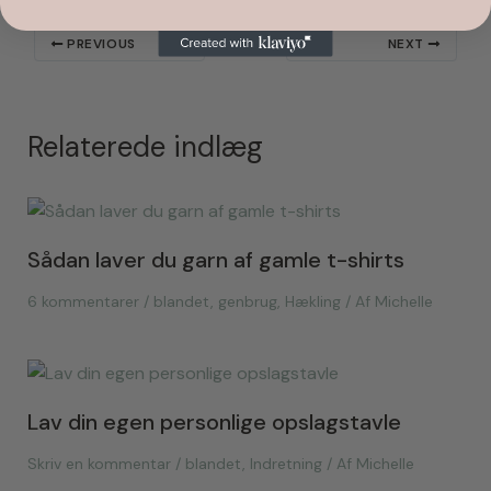
PREVIOUS
NEXT
Relaterede indlæg
Sådan laver du garn af gamle t-shirts
6 kommentarer
/
blandet
,
genbrug
,
Hækling
/ Af
Michelle
Lav din egen personlige opslagstavle
Skriv en kommentar
/
blandet
,
Indretning
/ Af
Michelle