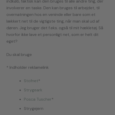
indkøb, faktisk kan den bruges til alle andre ting, der
involverer en taske. Den kan bruges til arbejdet, til
overnatningen hos en veninde eller bare som et
lækkert net til de vigtigste ting, når man skal ud af
døren. Jeg bruger det f.eks. også til mit hækletøj. Så
hvorfor ikke lave et personligt net, som er helt dit
eget?
Du skal bruge
* Indholder reklamelink
S
tofn
et
*
Stryge
ark
Posca Tu
scher
*
Strygejern