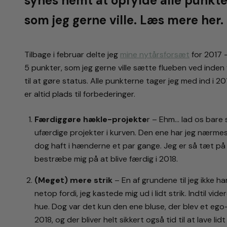
synes nemt at opfylde alle punkt
som jeg gerne ville. Læs mere her.
Tilbage i februar delte jeg
mine nytårsforsæt
for 2017 –
5 punkter, som jeg gerne ville sætte flueben ved inden 
til at gøre status. Alle punkterne tager jeg med ind i 20
er altid plads til forbederinger.
Færdiggøre hækle-projekte
r – Ehm… lad os bare 
ufærdige projekter i kurven. Den ene har jeg nærmest
dog haft i hænderne et par gange. Jeg er så tæt på 
bestræbe mig på at blive færdig i 2018.
(Meget) mere strik
– En af grundene til jeg ikke h
netop fordi, jeg kastede mig ud i lidt strik. Indtil vide
hue. Dog var det kun den ene bluse, der blev et ego-p
2018, og der bliver helt sikkert også tid til at lave lidt