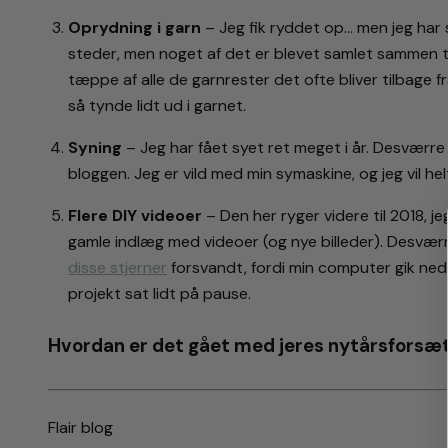
Oprydning i garn
– Jeg fik ryddet op… men jeg har s
steder, men noget af det er blevet samlet sammen t
tæppe af alle de garnrester det ofte bliver tilbage f
så tynde lidt ud i garnet.
Syning
– Jeg har fået syet ret meget i år. Desværre
bloggen. Jeg er vild med min symaskine, og jeg vil helt
Flere DIY videoer
– Den her ryger videre til 2018, j
gamle indlæg med videoer (og nye billeder). Desværr
disse stjerner
forsvandt, fordi min computer gik ned.
projekt sat lidt på pause.
Hvordan er det gået med jeres nytårsforsæ
Flair blog