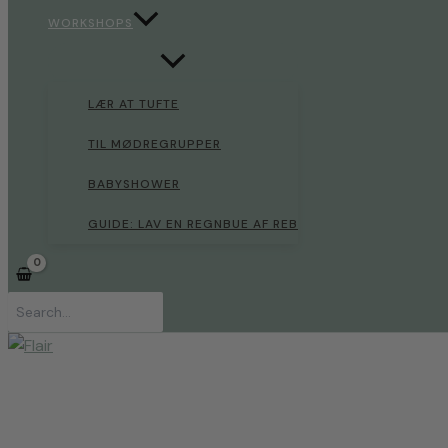
WORKSHOPS
LÆR AT TUFTE
TIL MØDREGRUPPER
BABYSHOWER
GUIDE: LAV EN REGNBUE AF REB
Søg
efter: