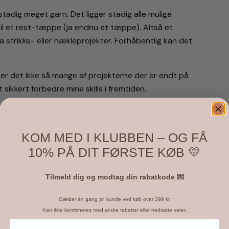
tadig meget garn. Det ligger stadig alle mulige
il et rest-tæppe (ja endnu et tæppe). Altså et
ra strikke- eller hækleprojekter. Forhåbentlig kan det
 er det ikke så mange af projekterne der er endt på
 sikkert forbedre mine skills i fremtiden.
eg har stadig en drøm om at optimere flere af de
e mistede jeg lidt modet da min færdige video til
KOM MED I KLUBBEN – OG FÅ
 Jeg orkede ikke at starte forfra. Dermed blev det
10% PÅ DIT FØRSTE KØB 💛
t?
Tilmeld dig og modtag din rabatkode 💌
Gælder én gang pr. kunde ved køb over 299 kr.
.
Kan ikke kombineres med andre rabatter eller nedsatte varer