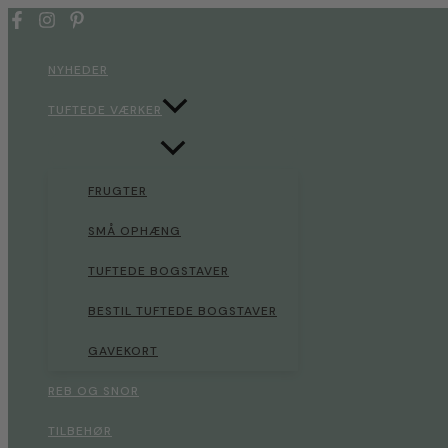
Gå
til
indholdet
NYHEDER
TUFTEDE VÆRKER
FRUGTER
SMÅ OPHÆNG
TUFTEDE BOGSTAVER
BESTIL TUFTEDE BOGSTAVER
GAVEKORT
REB OG SNOR
TILBEHØR