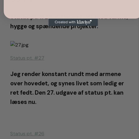
Status pt. #28
Status pt. #28 er klar og fyldt med varme,
hygge og spændende projekter.
Status pt. #27
Jeg render konstant rundt med armene
over hovedet, og synes livet som ledig er
ret fedt. Den 27. udgave af status pt. kan
læses nu.
Status pt. #26