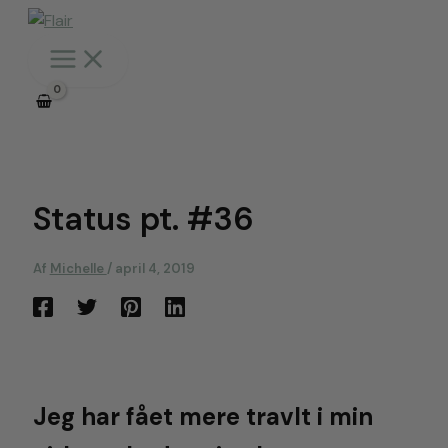
Gå
til
indholdet
Status pt. #36
Af
Michelle
/
april 4, 2019
Jeg har fået mere travlt i min