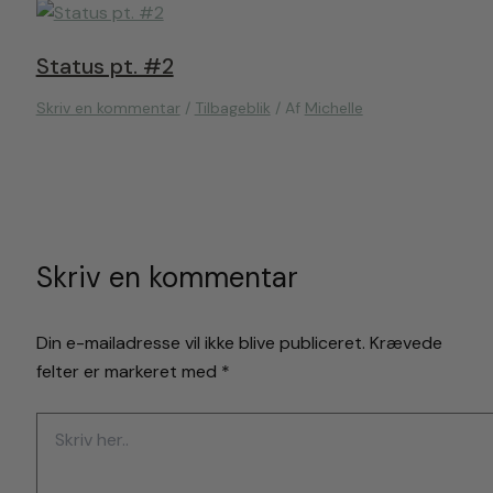
Status pt. #2
Skriv en kommentar
/
Tilbageblik
/ Af
Michelle
Skriv en kommentar
Din e-mailadresse vil ikke blive publiceret.
Krævede
felter er markeret med
*
Skriv
her..