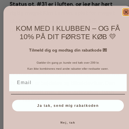
Status pt. #31 er i luften, og jeg har hørt
rigtig meget Kim Larsen, spist for meget
chokolade og bevæget mig for lidt.
KOM MED I KLUBBEN – OG FÅ
Heldigvis er der sket meget andet.
10% PÅ DIT FØRSTE KØB 💛
Tilmeld dig og modtag din rabatkode 💌
Status pt #30
Gælder én gang pr. kunde ved køb over 299 kr.
.
Kan ikke kombineres med andre rabatter eller nedsatte varer
Status pt. #30 er fyldt med oplevelser fra
livet som arbejdsløs og tilkaldevikar. Den
er mest fyldt med gode oplevelser, fordi
livet faktisk er okay.
Ja tak, send mig rabatkoden
Nej, tak