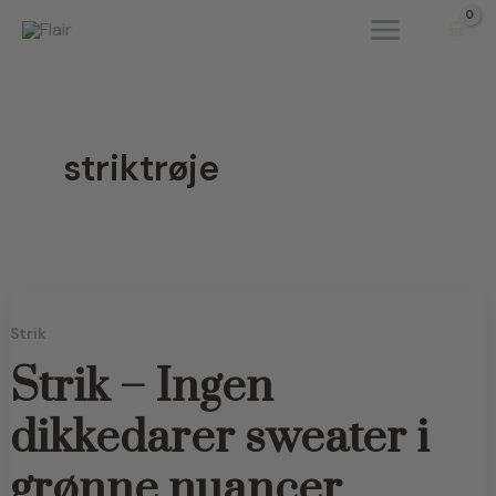
Gå
til
indholdet
striktrøje
Strik
Strik – Ingen
dikkedarer sweater i
grønne nuancer.