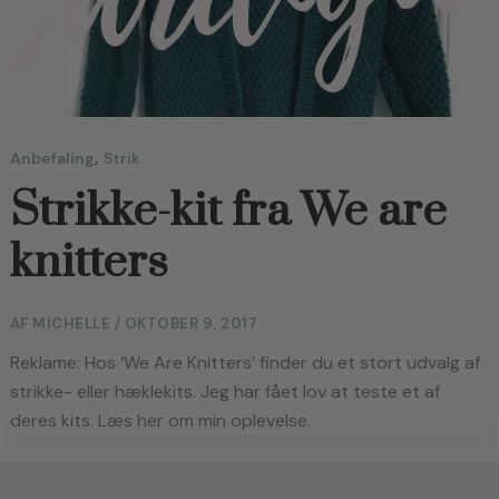
,
Anbefaling
Strik
Strikke-kit fra We are
knitters
AF
MICHELLE
/
OKTOBER 9, 2017
Reklame: Hos ‘We Are Knitters’ finder du et stort udvalg af 
strikke- eller hæklekits. Jeg har fået lov at teste et af 
deres kits. Læs her om min oplevelse.