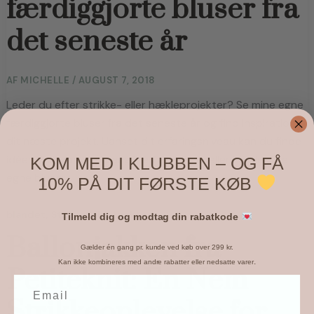
færdiggjorte bluser fra
det seneste år
AF
MICHELLE
/
AUGUST 7, 2018
Leder du efter strikke- eller hækleprojekter? Se mine egne
færdiggjorte bluser fra det seneste år og find inspiration til
dit næste projekt. Uanset dit erfaringsniveau kan du finde
idéer til at komme i gang med at strikke eller hækle dine
KOM MED I KLUBBEN – OG FÅ
egne bluser.
10% PÅ DIT FØRSTE KØB
,
,
blandet
Strik
strik til voksne
Tilmeld dig og modtag din rabatkode
Ballonjakken fra
Gælder én gang pr. kunde ved køb over 299 kr.
.
Kan ikke kombineres med andre rabatter eller nedsatte varer
Petiteknit: En Nem
Strikkeoplevelse for