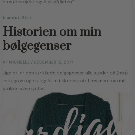
næste projekt også er på listen?
,
blandet
Strik
Historien om min
bølgegenser
AF
MICHELLE
/
DECEMBER 12, 2017
Lige pt. er den strikkede bølgegenser alle steder på (min) 
Instagram og nu også i mit klædeskab. Læs mere om mit 
strikke-eventyr her.