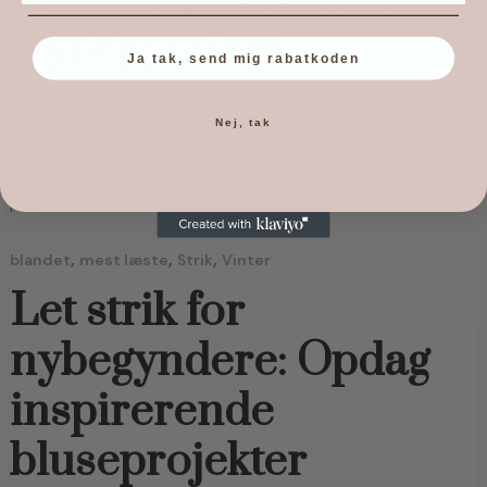
Nybegyndere
Ja tak, send mig rabatkoden
AF
MICHELLE
/
JUNI 5, 2018
Nej, tak
Opdag min oplevelse med at strikke Petiteknits ballonjakke,
trods varmt vejr. Læs om mit valg af garn og hvorfor dette
projekt er ideelt for nybegyndere.
,
,
,
blandet
mest læste
Strik
Vinter
Let strik for
nybegyndere: Opdag
inspirerende
bluseprojekter