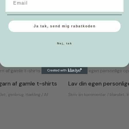
Flettet tæppe af dine gamle t-shirts – bæredygtigt DIY projekt
Ja tak, send mig rabatkoden
Nej, tak
indlæg
garn af gamle t-shirts
Lav din egen personlig
det
,
genbrug
,
Hækling
/ Af
Skriv en kommentar
/
blandet
,
I