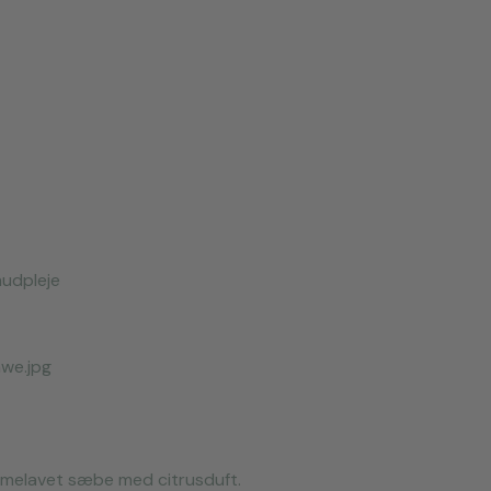
hudpleje
mmelavet sæbe med citrusduft.