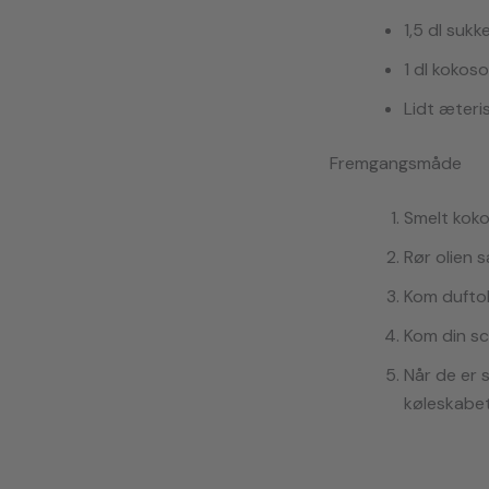
1,5 dl sukk
1 dl kokoso
Lidt æteris
Fremgangsmåde
Smelt koko
Rør olien 
Kom duftoli
Kom din sc
Når de er 
køleskabet