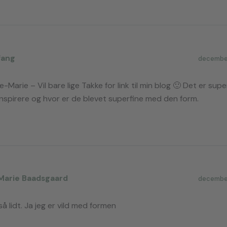
fang
december
e-Marie – Vil bare lige Takke for link til min blog 🙂 Det er sup
inspirere og hvor er de blevet superfine med den form.
Marie Baadsgaard
december
så lidt. Ja jeg er vild med formen