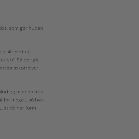
crubs, som gør huden
ang
skrevet et
t stå. Så der gik
portionsstørrelser
blød og med en mild
af for meget, så hvis
t, at de har form