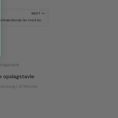
NEXT
Små lysestager i selvhærdende ler med kobber.
e opslagstavle
ndretning
/ Af
Michelle