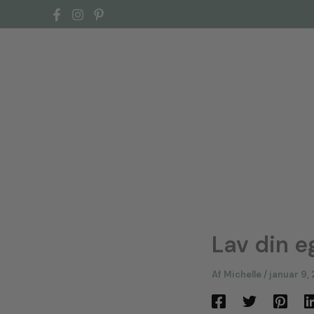
Gå
til
indholdet
Lav din e
Af
Michelle
/
januar 9,