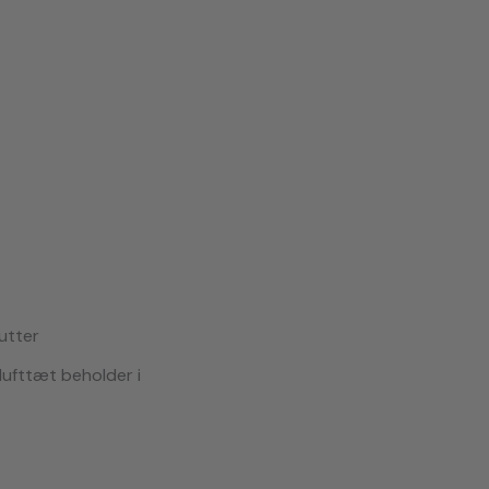
utter
lufttæt beholder i