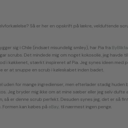
selvforkælelse? Så er her en opskrift på lækre, velduftende s
ygger sig i Chile (indsæt misundelig smiley), har Pia fra
ByBlik
f
r scrubs. Det mindede mig om noget kokosolie, jeg havde til a
tod i køkkenet, stærkt inspireret af Pia. Jeg synes ideen med 
re er at snuppe en scrub i køleskabet inden badet.
pel uden for mange ingredienser, men efterlader stadig huden 
okos. Jeg bryder mig ikke om at mine sæber eller jeg selv dufte 
n, så er denne scrub perfekt. Desuden synes jeg, det er så fin
. Formen kan købes på
eBay,
til nærmest ingen penge.