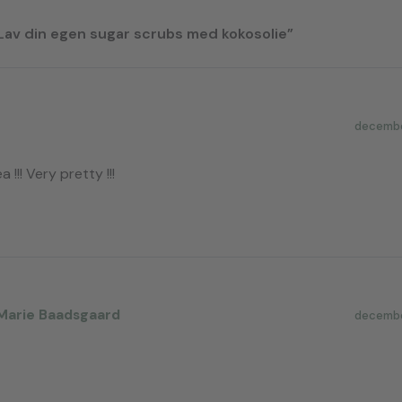
“Lav din egen sugar scrubs med kokosolie”
december
a !!! Very pretty !!!
Marie Baadsgaard
december