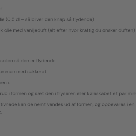
er
lie (0,5 dl – så bliver den knap så flydende)
k olie med vaniljeduft (alt efter hvor kraftig du ønsker duften)
solien så den er flydende.
sammen med sukkeret.
en i.
rub i formen og sæt den i fryseren eller køleskabet et par min
stivnede kan de nemt vendes ud af formen, og opbevares i en 
.