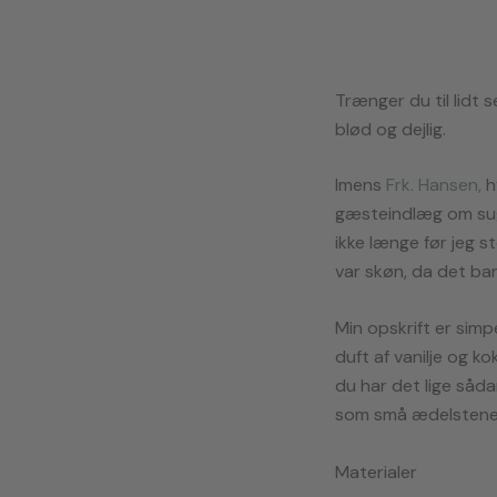
Trænger du til lidt 
blød og dejlig.
Imens
Frk. Hansen,
h
gæsteindlæg om suga
ikke længe før jeg s
var skøn, da det ba
Min opskrift er sim
duft af vanilje og k
du har det lige såda
som små ædelstene
Materialer