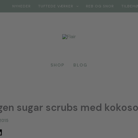
NYHEDER
TUFTEDE VÆRKER
REB OG SNOR
TILBEH
SHOP
BLOG
gen sugar scrubs med kokoso
 2015