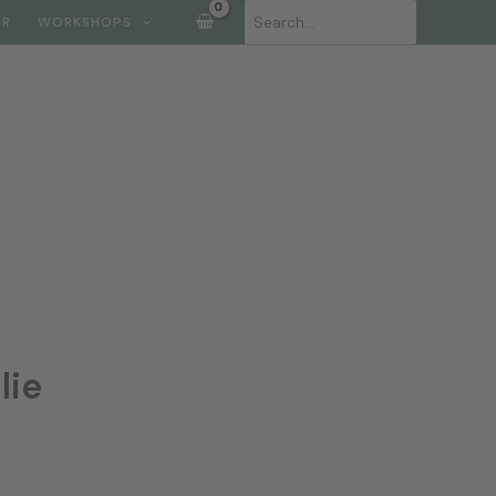
Søg
ØR
WORKSHOPS
efter:
lie